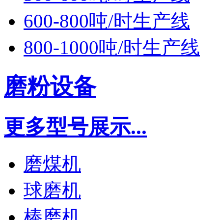
600-800吨/时生产线
800-1000吨/时生产线
磨粉设备
更多型号展示...
磨煤机
球磨机
棒磨机