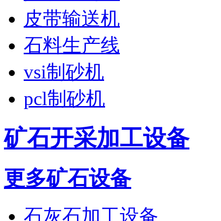
皮带输送机
石料生产线
vsi制砂机
pcl制砂机
矿石开采加工设备
更多矿石设备
石灰石加工设备