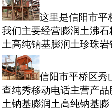
这里是信阳市平
我们主要经营膨润土沸石
土高纯钠基膨润土珍珠岩
信阳市平桥区秀
查纯秀移动电话主营产品
土钠基膨润土高纯钠基膨