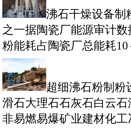
沸石干燥设备制
之一据陶瓷厂能源审计数
粉能耗占陶瓷厂总能耗10
超细沸石粉制粉
滑石大理石石灰石白云石
非易燃易爆矿业建材化工冶