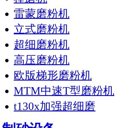
雷蒙磨粉机
立式磨粉机
超细磨粉机
高压磨粉机
欧版梯形磨粉机
MTM中速T型磨粉机
t130x加强超细磨