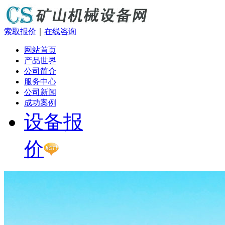
索取报价
｜
在线咨询
网站首页
产品世界
公司简介
服务中心
公司新闻
成功案例
设备报
价