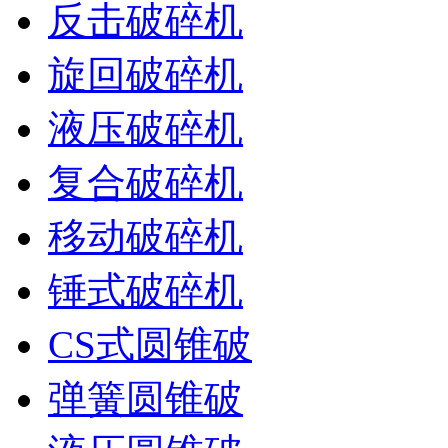
反击破碎机
旋回破碎机
液压破碎机
复合破碎机
移动破碎机
锤式破碎机
CS式圆锥破
弹簧圆锥破