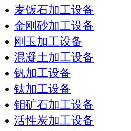
麦饭石加工设备
金刚砂加工设备
刚玉加工设备
混凝土加工设备
钒加工设备
钛加工设备
钼矿石加工设备
活性炭加工设备