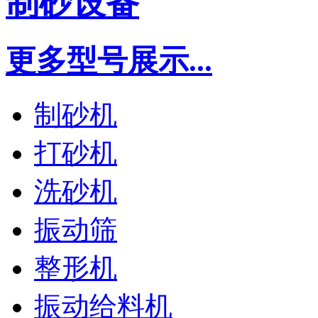
制砂设备
更多型号展示...
制砂机
打砂机
洗砂机
振动筛
整形机
振动给料机