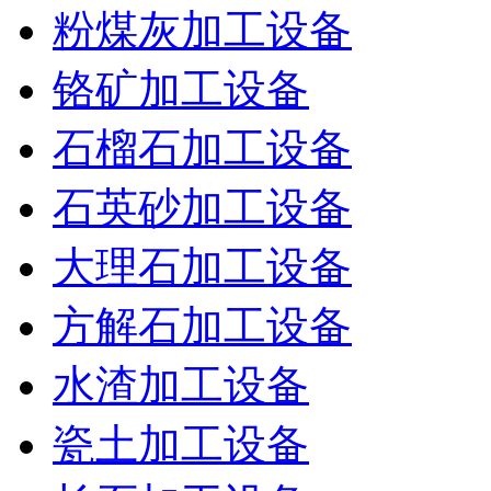
粉煤灰加工设备
铬矿加工设备
石榴石加工设备
石英砂加工设备
大理石加工设备
方解石加工设备
水渣加工设备
瓷土加工设备