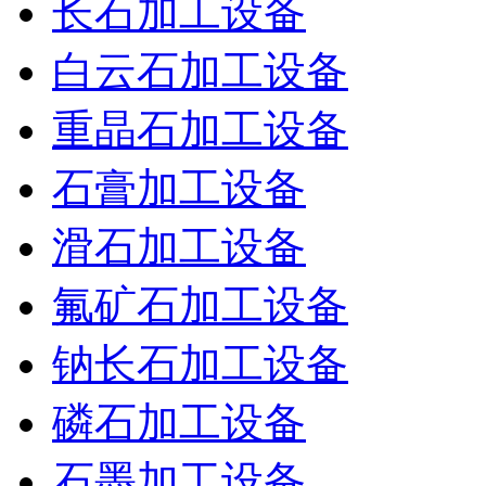
长石加工设备
白云石加工设备
重晶石加工设备
石膏加工设备
滑石加工设备
氟矿石加工设备
钠长石加工设备
磷石加工设备
石墨加工设备