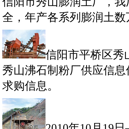
信阳市秀山膨润土厂，我
全，年产各系列膨润土数
信阳市平桥区秀
秀山沸石制粉厂供应信息
求购信息。
2010年10月1