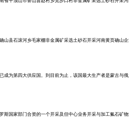
南省平顶山市鲁山县赵村乡宽步口村非金属矿采选土砂石开采河
确山县石滚河乡毛家棚非金属矿采选土砂石开采河南黄页确山企
已成为第四大供应国。到目前为止，该国最大生产者是蒙古与俄
罗斯国家部门合资的一个开采及但中心业务开采与加工氟石矿物