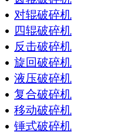
对辊破碎机
四辊破碎机
反击破碎机
旋回破碎机
液压破碎机
复合破碎机
移动破碎机
锤式破碎机