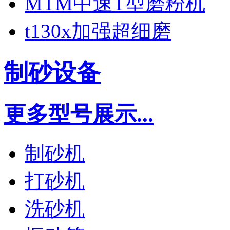
MTM中速T型磨粉机
t130x加强超细磨
制砂设备
更多型号展示...
制砂机
打砂机
洗砂机