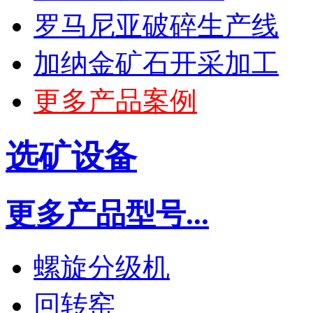
罗马尼亚破碎生产线
加纳金矿石开采加工
更多产品案例
选矿设备
更多产品型号...
螺旋分级机
回转窑