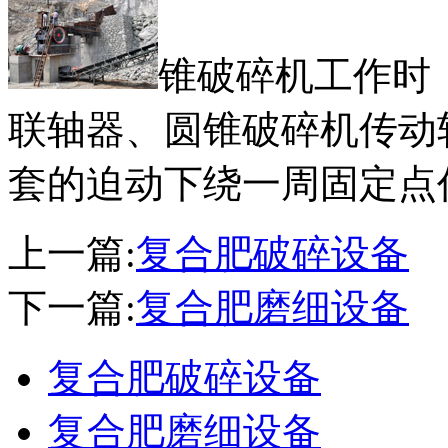
锥破碎机工作时
联轴器、圆锥破碎机传动
套的迫动下绕一周固定点
上一篇:
复合肥破碎设备
下一篇:
复合肥磨细设备
复合肥破碎设备
复合肥磨细设备