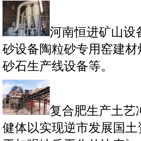
河南恒进矿山设
砂设备陶粒砂专用窑建材
砂石生产线设备等。
复合肥生产土艺
健体以实现逆市发展国土