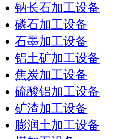
钠长石加工设备
磷石加工设备
石墨加工设备
铝土矿加工设备
焦炭加工设备
硫酸铝加工设备
矿渣加工设备
膨润土加工设备