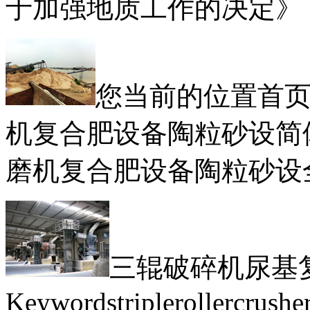
于加强地质工作的决定》
您当前的位置首
机复合肥设备陶粒砂设简
磨机复合肥设备陶粒砂设
三辊破碎机尿基
Keywordstriplerollercrusher