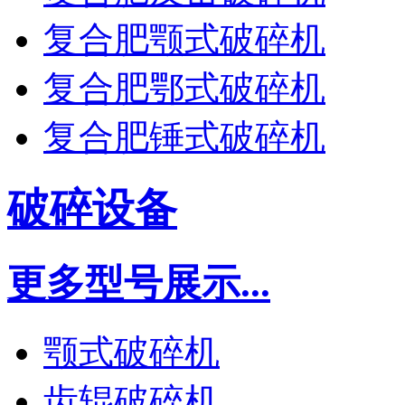
复合肥颚式破碎机
复合肥鄂式破碎机
复合肥锤式破碎机
破碎设备
更多型号展示...
颚式破碎机
齿辊破碎机