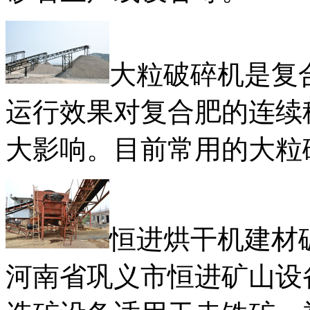
大粒破碎机是复
运行效果对复合肥的连续
大影响。目前常用的大粒
恒进烘干机建材
河南省巩义市恒进矿山设