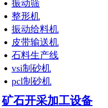
振动筛
整形机
振动给料机
皮带输送机
石料生产线
vsi制砂机
pcl制砂机
矿石开采加工设备