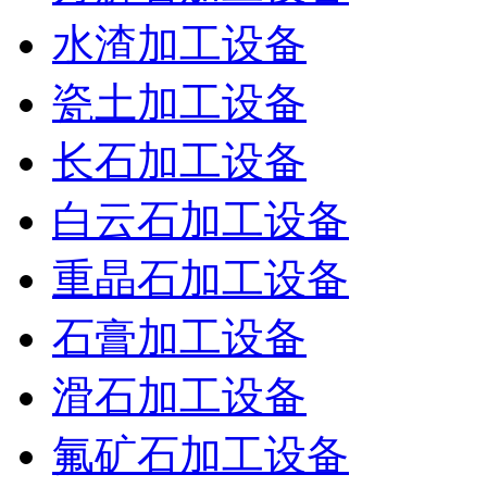
水渣加工设备
瓷土加工设备
长石加工设备
白云石加工设备
重晶石加工设备
石膏加工设备
滑石加工设备
氟矿石加工设备