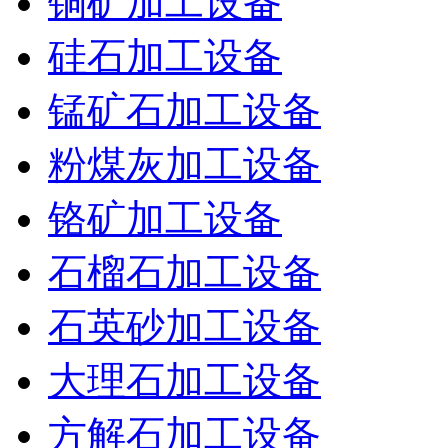
铜矿加工设备
硅石加工设备
锰矿石加工设备
粉煤灰加工设备
铬矿加工设备
石榴石加工设备
石英砂加工设备
大理石加工设备
方解石加工设备