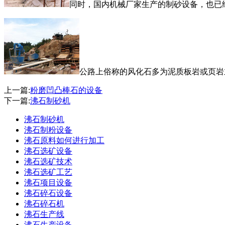
同时，国内机械厂家生产的制砂设备，也已
公路上俗称的风化石多为泥质板岩或页岩主
上一篇:
粉磨凹凸棒石的设备
下一篇:
沸石制砂机
沸石制砂机
沸石制粉设备
沸石原料如何进行加工
沸石选矿设备
沸石选矿技术
沸石选矿工艺
沸石项目设备
沸石碎石设备
沸石碎石机
沸石生产线
沸石生产设备