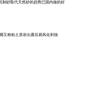
机制砂取代天然砂的趋势已国内做的好
碎屑又称粘土质岩出露后易风化剥蚀