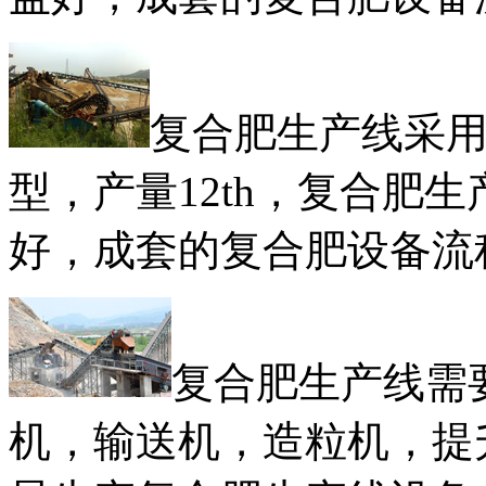
复合肥生产线采
型，产量12th，复合肥
好，成套的复合肥设备流
复合肥生产线需
机，输送机，造粒机，提