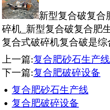
新型复合破复合
碎机_新型复合破复合肥
复合式破碎机复合破是综
上一篇:
复合肥砂石生产线
下一篇:
复合肥破碎设备
复合肥砂石生产线
复合肥破碎设备