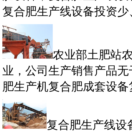
复合肥生产线设备投资少
农业部土肥站
业，公司生产销售产品无
肥生产机复合肥成套设备
复合肥生产线设