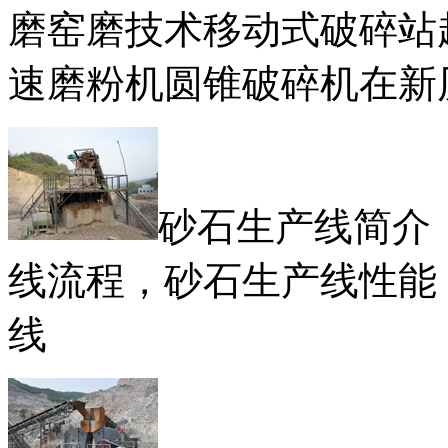
磨窑磨技术移动式破碎站
速磨粉机圆锥破碎机在新
砂石生产线简介
线流程，砂石生产线性能
线