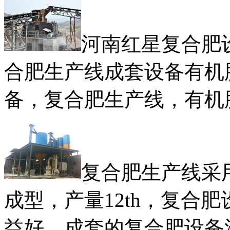
河南红星复合肥
合肥生产线成套设备有机
备，复合肥生产线，有机
复合肥生产线采
成型，产量12th，复合
益好，成套的复合肥设备