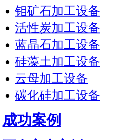
钼矿石加工设备
活性炭加工设备
蓝晶石加工设备
硅藻土加工设备
云母加工设备
碳化硅加工设备
成功案例