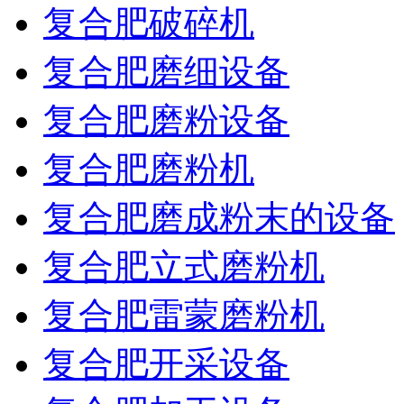
复合肥破碎机
复合肥磨细设备
复合肥磨粉设备
复合肥磨粉机
复合肥磨成粉末的设备
复合肥立式磨粉机
复合肥雷蒙磨粉机
复合肥开采设备