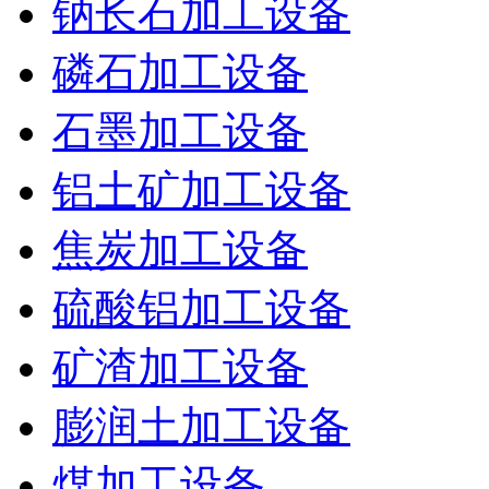
钠长石加工设备
磷石加工设备
石墨加工设备
铝土矿加工设备
焦炭加工设备
硫酸铝加工设备
矿渣加工设备
膨润土加工设备
煤加工设备