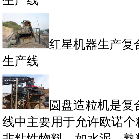
红星机器生产复
生产线
圆盘造粒机是复
线中主要用于允许欧诺个
非粘性物料，如水泥、熟