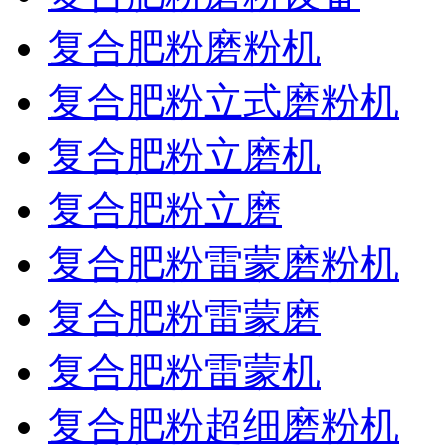
复合肥粉磨粉机
复合肥粉立式磨粉机
复合肥粉立磨机
复合肥粉立磨
复合肥粉雷蒙磨粉机
复合肥粉雷蒙磨
复合肥粉雷蒙机
复合肥粉超细磨粉机