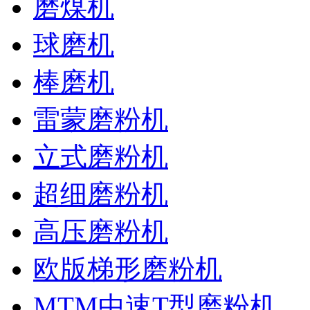
磨煤机
球磨机
棒磨机
雷蒙磨粉机
立式磨粉机
超细磨粉机
高压磨粉机
欧版梯形磨粉机
MTM中速T型磨粉机