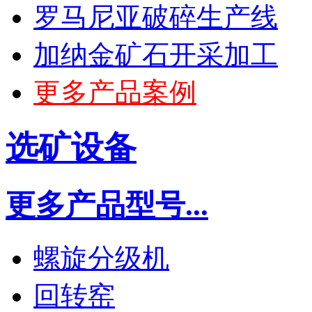
罗马尼亚破碎生产线
加纳金矿石开采加工
更多产品案例
选矿设备
更多产品型号...
螺旋分级机
回转窑