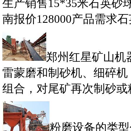
生产销售15*35米石英
南报价128000产品需求
郑州红星矿山机
雷蒙磨和制砂机、细碎机
组合，对尾矿再次制砂或
粉磨设备的类型