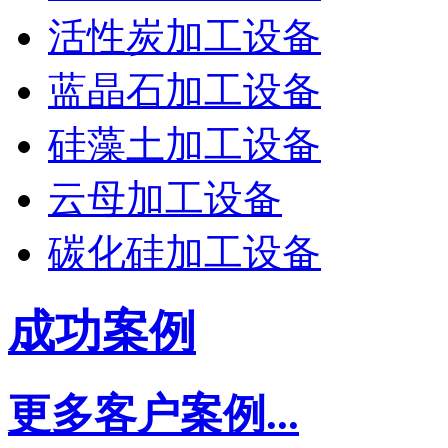
活性炭加工设备
蓝晶石加工设备
硅藻土加工设备
云母加工设备
碳化硅加工设备
成功案例
更多客户案例...