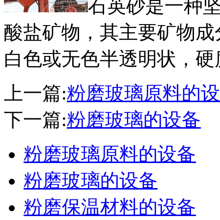
石英砂是一种
酸盐矿物，其主要矿物成分
白色或无色半透明状，硬
上一篇:
粉磨玻璃原料的设
下一篇:
粉磨玻璃的设备
粉磨玻璃原料的设备
粉磨玻璃的设备
粉磨保温材料的设备