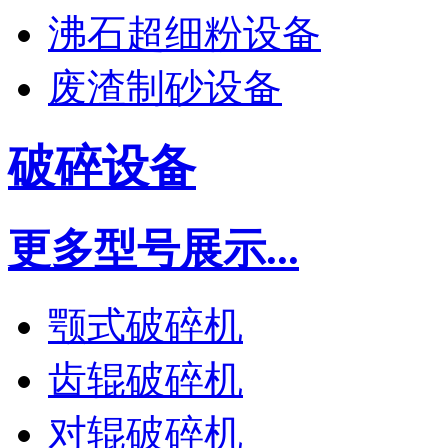
沸石超细粉设备
废渣制砂设备
破碎设备
更多型号展示...
颚式破碎机
齿辊破碎机
对辊破碎机