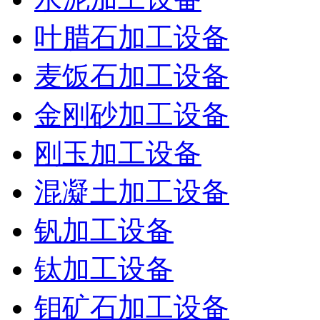
叶腊石加工设备
麦饭石加工设备
金刚砂加工设备
刚玉加工设备
混凝土加工设备
钒加工设备
钛加工设备
钼矿石加工设备