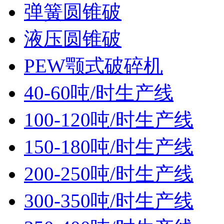
弹簧圆锥破
液压圆锥破
PEW颚式破碎机
40-60吨/时生产线
100-120吨/时生产线
150-180吨/时生产线
200-250吨/时生产线
300-350吨/时生产线