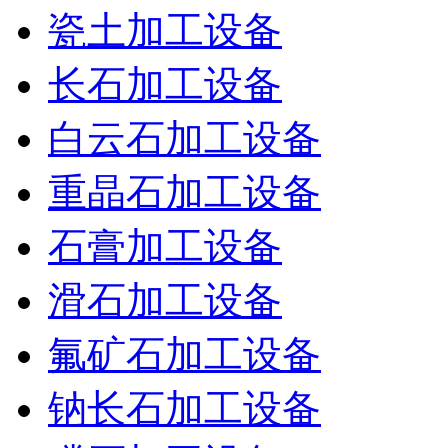
瓷土加工设备
长石加工设备
白云石加工设备
重晶石加工设备
石膏加工设备
滑石加工设备
氟矿石加工设备
钠长石加工设备