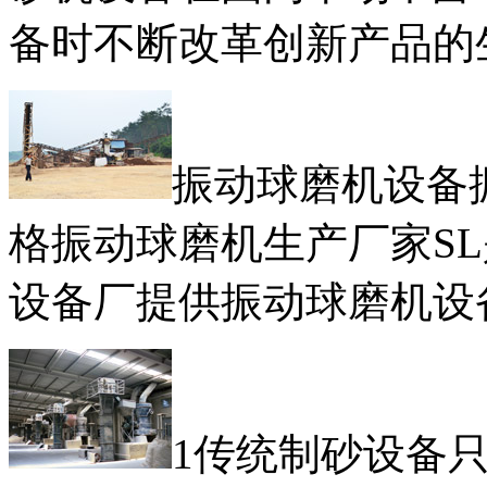
备时不断改革创新产品的
振动球磨机设备
格振动球磨机生产厂家S
设备厂提供振动球磨机设
1传统制砂设备只