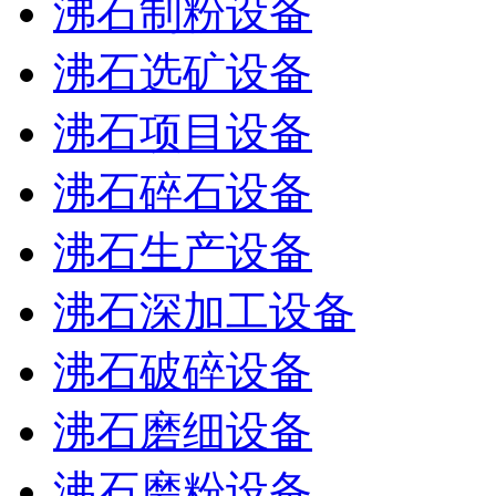
沸石制粉设备
沸石选矿设备
沸石项目设备
沸石碎石设备
沸石生产设备
沸石深加工设备
沸石破碎设备
沸石磨细设备
沸石磨粉设备