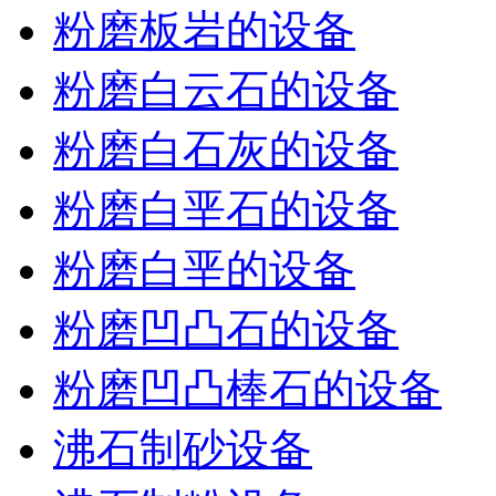
粉磨板岩的设备
粉磨白云石的设备
粉磨白石灰的设备
粉磨白垩石的设备
粉磨白垩的设备
粉磨凹凸石的设备
粉磨凹凸棒石的设备
沸石制砂设备