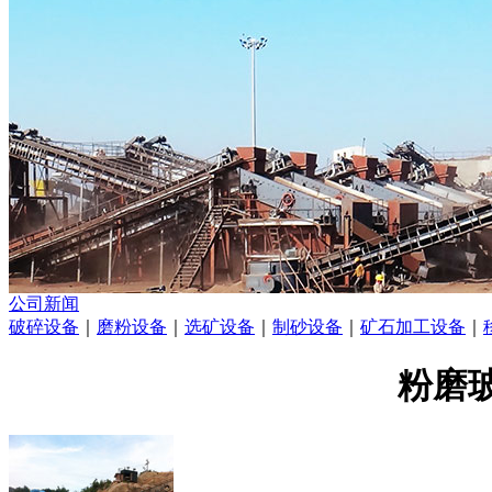
公司新闻
破碎设备
｜
磨粉设备
｜
选矿设备
｜
制砂设备
｜
矿石加工设备
｜
粉磨