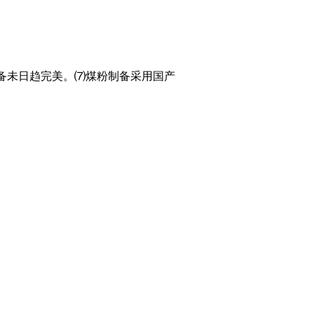
备未日趋完美。⑺煤粉制备采用国产