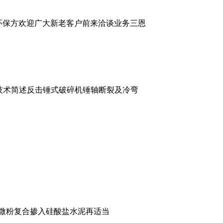
机环保方欢迎广大新老客户前来洽谈业务三恩
技术简述反击锤式破碎机锤轴断裂及冷弯
渣微粉复合掺入硅酸盐水泥再适当