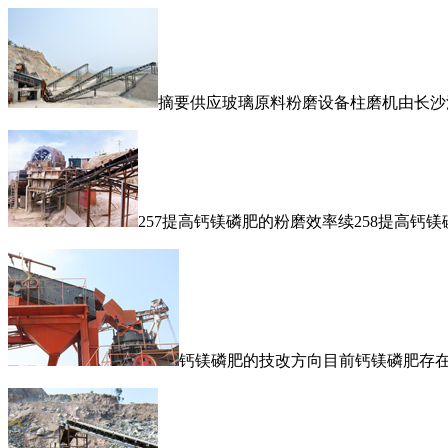
摘要供应玻璃原料粉磨设备柱磨机由长沙
257提高钙镁磷肥的粉磨效率续258提高钙
钙镁磷肥的技改方向目前钙镁磷肥存