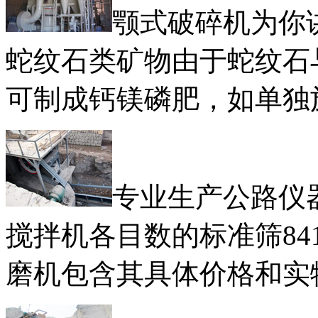
颚式破碎机为你讲解
蛇纹石类矿物由于蛇纹石
可制成钙镁磷肥，如单独
专业生产公路仪
搅拌机各目数的标准筛84
磨机包含其具体价格和实