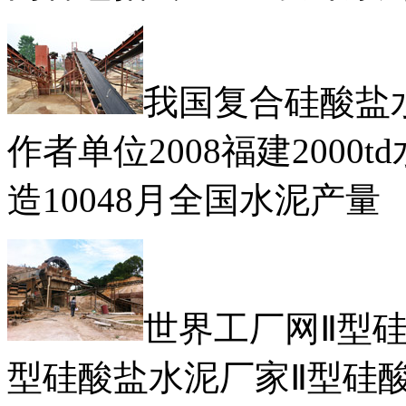
我国复合硅酸盐
作者单位2008福建200
造10048月全国水泥产量
世界工厂网Ⅱ型
型硅酸盐水泥厂家Ⅱ型硅