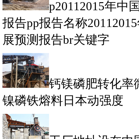
p20112015
报告pp报告名称20112
展预测报告br关键字
钙镁磷肥转化率
镍磷铁熔料日本动强度