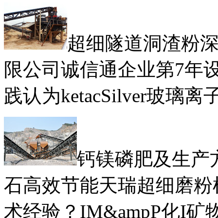
超细隧道洞渣粉
限公司诚信通企业第7年
践认为ketacSilver玻
钙镁磷肥及生产
石高效节能天瑞超细磨粉
术经验？IM&ampP化I