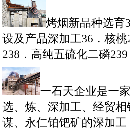
烤烟新品种选育
设及产品深加工36．核桃
238．高纯五硫化二磷23
一石天企业是一
选、炼、深加工、经贸相
谋、永仁铂钯矿的深加工，2