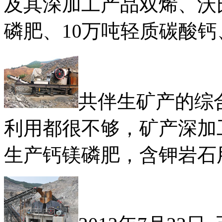
及其深加工产品双烯、沃
磷肥、10万吨轻质碳酸钙
共伴生矿产的综
利用都很不够，矿产深加
生产钙镁磷肥，含钾岩石